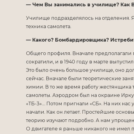
— Чем Вы занимались в училище? Как 
Училище подразделялось на отделения. Я
техника самолета.
— Какого? Бомбардировщика? Истреби
Общего профиля. Вначале предполагали г
сократили, и в 1940 году в марте выпустил
Это было очень большое училище, оно дол
сейчас. Вначале были теоретические занят
химии. В то же время работу жестянщика 
самолеты. Аэродром был на окраине Иркутс
«ТБ-3»… Потом пригнали «СБ». На них нас у
начали. Как он летает. Простейшие осно
теорию изучают подробно. А нам упрощен
О двигателе я раньше никакого не имел п