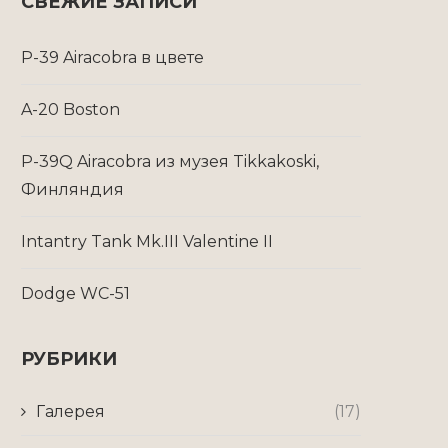
СВЕЖИЕ ЗАПИСИ
P-39 Airacobra в цвете
A-20 Boston
P-39Q Airacobra из музея Tikkakoski,
Финляндия
Intantry Tank Mk.III Valentine II
Dodge WC-51
РУБРИКИ
Галерея
(17)