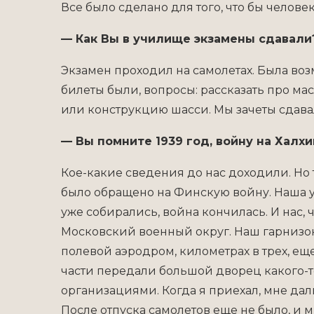
Все было сделано для того, что бы челове
— Как Вы в училище экзамены сдавали
Экзамен проходил на самолетах. Была воз
билеты были, вопросы: рассказать про ма
или конструкцию шасси. Мы зачеты сдава
— Вы помните 1939 год, войну на Халхи
Кое-какие сведения до нас доходили. Но 
было обращено на Финскую войну. Наша уч
уже собирались, война кончилась. И нас, 
Московский военный округ. Наш гарнизо
полевой аэродром, километрах в трех, е
части передали большой дворец какого-то
организациями. Когда я приехал, мне дали
После отпуска самолетов еще не было, и м