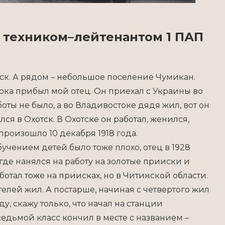
 техником–лейтенантом 1 ПАП
тск. А рядом – небольшое поселение Чумикан.
стока прибыл мой отец. Он приехал с Украины во
оты не было, а во Владивостоке дядя жил, вот он
ся в Охотск. В Охотске он работал, женился,
произошло 10 декабря 1918 года.
обучением детей было тоже плохо, отец в 1928
где нанялся на работу на золотые прииски и
ботал тоже на приисках, но в Читинской области.
телей жил. А постарше, начиная с четвертого жил
ду, скажу только, что начал на станции
седьмой класс кончил в месте с названием –