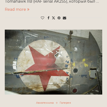
Tomahawk IIB (RAF serial AK255), который был …
Read more
Авиатехника
Галерея