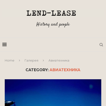
History and people
Home
Галерея
Авиатехника
CATEGORY:
АВИАТЕХНИКА