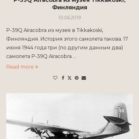
P-39Q Airacobra из музея Tikkakoski,
Финляндия
10.06.2019
P-39Q Airacobra из музея в Tikkakoski,
Финляндия. История этого самолета такова. 17
июня 1944 года три (по другим данным два)
самолета P-39Q Airacobra …
Read more