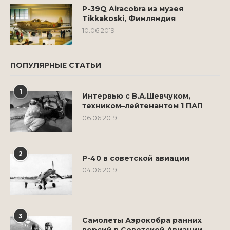
P-39Q Airacobra из музея
Tikkakoski, Финляндия
10.06.2019
ПОПУЛЯРНЫЕ СТАТЬИ
1
Интервью с В.А.Шевчуком,
техником–лейтенантом 1 ПАП
06.06.2019
2
Р-40 в советской авиации
04.06.2019
3
Самолеты Аэрокобра ранних
версий в Советской Авиации.