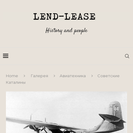
History and people
Home
Галерея
Авиатехника
Советские
Каталины