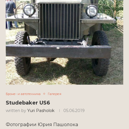
Броне- и автотехника
Галерея
Studebaker US6
written by
Yuri Pasholok
05.06.2019
Фотографии Юрия Пашолока