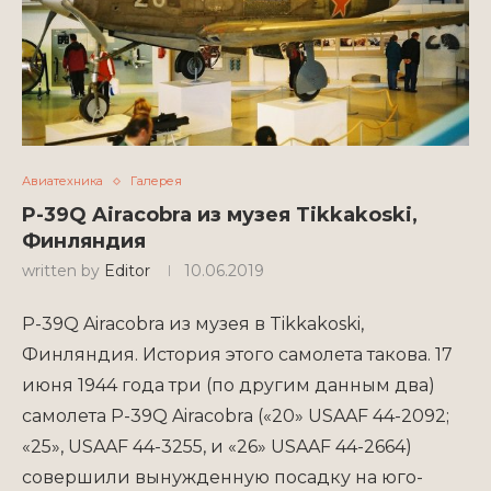
Авиатехника
Галерея
P-39Q Airacobra из музея Tikkakoski,
Финляндия
written by
Editor
10.06.2019
P-39Q Airacobra из музея в Tikkakoski,
Финляндия. История этого самолета такова. 17
июня 1944 года три (по другим данным два)
самолета P-39Q Airacobra («20» USAAF 44-2092;
«25», USAAF 44-3255, и «26» USAAF 44-2664)
совершили вынужденную посадку на юго-