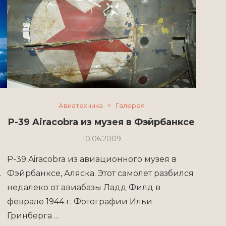
Авиатехника
Галерея
P-39 Airacobra из музея в Фэйрбанксе
10.06.2009
P-39 Airacobra из авиационного музея в
.
Фэйрбанксе, Аляска. Этот самолет разбился
недалеко от авиабазы Ладд Филд в
феврале 1944 г. Фотографии Ильи
Гринберга …