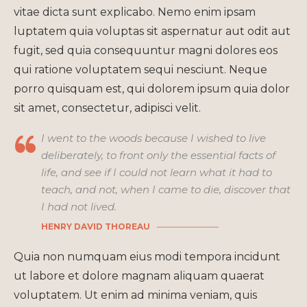
vitae dicta sunt explicabo. Nemo enim ipsam
luptatem quia voluptas sit aspernatur aut odit aut
fugit, sed quia consequuntur magni dolores eos
qui ratione voluptatem sequi nesciunt. Neque
porro quisquam est, qui dolorem ipsum quia dolor
sit amet, consectetur, adipisci velit.
I went to the woods because I wished to live
deliberately, to front only the essential facts of
life, and see if I could not learn what it had to
teach, and not, when I came to die, discover that
I had not lived.
HENRY DAVID THOREAU
Quia non numquam eius modi tempora incidunt
ut labore et dolore magnam aliquam quaerat
voluptatem. Ut enim ad minima veniam, quis